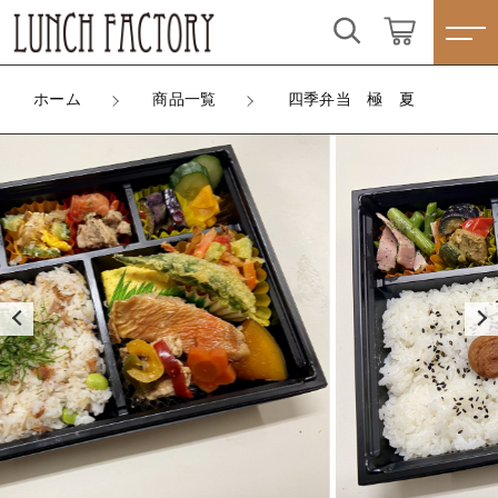
カートに商品を追加しました
こだわり検索
ログイン / 会員登録
ホーム
商品一覧
四季弁当 極 夏
親カテゴリ
四季弁当 極 夏
すべて
お気に入り
メインの選択
数量
子カテゴリ
ランチBOXタイプ☆人気商品☆
（税込）
プレートタイプ
すべての商品
価格帯
ランチBOXタイプ☆人気商品☆
わっぱシリーズ
～
ショッピングを続ける
プレートタイプ
☆季節味わう☆四季弁当
その他
わっぱシリーズ
在庫あり
セール
カートを確認する
☆こだわり弁当☆
☆季節味わう☆四季弁当