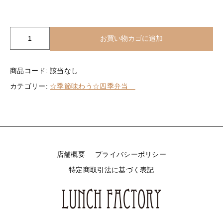
その他メニュー
ベジタリアンメニュー
オードブル
ぶぶ漬け
四
お買い物カゴに追加
季
新着商品
弁
その他メニュー
当
商品コード:
該当なし
極
セール
カテゴリー:
☆季節味わう☆四季弁当
夏
オードブル
個
お電話でのご注文
店舗概要
プライバシーポリシー
当店について
特定商取引法に基づく表記
お知らせ
ブログ