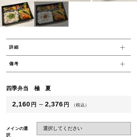
並び順
☆こだわり弁当☆
洋食エリーゼ×LUNCH FACTORY
洋食エリーゼ×LUNCH FACTORY
幕ノ内弁当タイプ☆豊富な種類☆
幕ノ内弁当タイプ☆豊富な種類☆
日替り弁当タイプ
日替り弁当タイプ
詳細
おにぎり各種
おにぎり各種
備考
パン各種
パン各種
ポーク玉子おにぎり
四季弁当 極 夏
軽食
ポーク玉子おにぎり
キッズメニュー
2,160
–
2,376
円
円
（税込）
軽食
ベジタリアンメニュー
キッズメニュー
ぶぶ漬け
メインの選
択