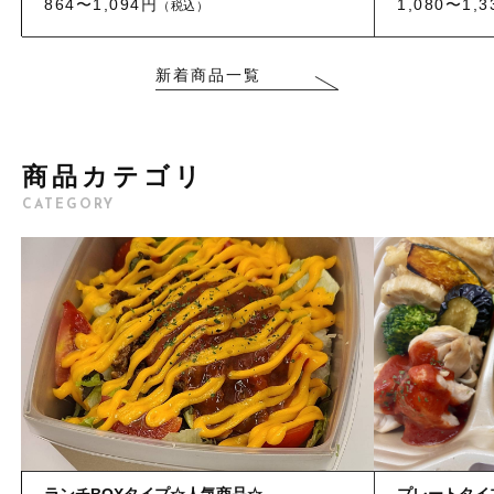
864〜1,094円
1,080〜1,
その他メニュー
（税込）
ベジタリアンメニュー
オードブル
新着商品一覧
ぶぶ漬け
新着商品
その他メニュー
商品カテゴリ
セール
オードブル
CATEGORY
お電話でのご注文
当店について
お知らせ
ブログ
ランチBOXタイプ☆人気商品☆
プレートタイ