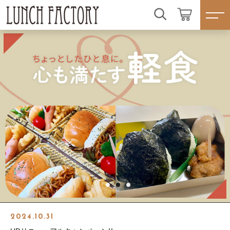
こだわり検索
ログイン / 会員登録
親カテゴリ
すべて
お気に入り
子カテゴリ
ランチBOXタイプ☆人気商品☆
プレートタイプ
すべての商品
価格帯
ランチBOXタイプ☆人気商品☆
わっぱシリーズ
～
プレートタイプ
☆季節味わう☆四季弁当
その他
わっぱシリーズ
在庫あり
セール
☆こだわり弁当☆
☆季節味わう☆四季弁当
2024.10.31