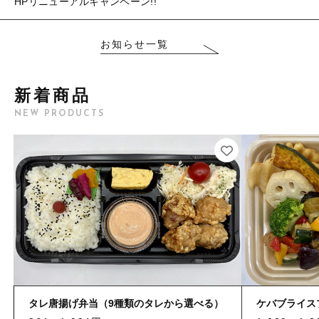
HPリニューアルキャンペーン!!
並び順
☆こだわり弁当☆
洋食エリーゼ×LUNCH FACTORY
洋食エリーゼ×LUNCH FACTORY
お知らせ一覧
幕ノ内弁当タイプ☆豊富な種類☆
幕ノ内弁当タイプ☆豊富な種類☆
新着商品
日替り弁当タイプ
日替り弁当タイプ
NEW PRODUCTS
おにぎり各種
おにぎり各種
パン各種
パン各種
ポーク玉子おにぎり
軽食
ポーク玉子おにぎり
キッズメニュー
軽食
ベジタリアンメニュー
キッズメニュー
ぶぶ漬け
タレ唐揚げ弁当（9種類のタレから選べる）
ケバブライス