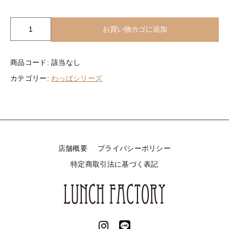
その他メニュー
ベジタリアンメニュー
オードブル
若
お買い物カゴに追加
ぶぶ漬け
鶏
の
新着商品
照
商品コード:
該当なし
その他メニュー
焼
カテゴリー:
わっぱシリーズ
わ
セール
オードブル
っ
ぱ
お電話でのご注文
個
店舗概要
プライバシーポリシー
特定商取引法に基づく表記
当店について
お知らせ
ブログ