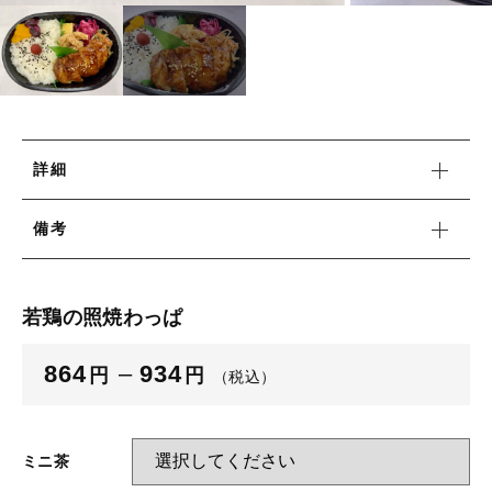
並び順
☆こだわり弁当☆
洋食エリーゼ×LUNCH FACTORY
洋食エリーゼ×LUNCH FACTORY
幕ノ内弁当タイプ☆豊富な種類☆
幕ノ内弁当タイプ☆豊富な種類☆
日替り弁当タイプ
日替り弁当タイプ
詳細
おにぎり各種
おにぎり各種
備考
パン各種
パン各種
ポーク玉子おにぎり
若鶏の照焼わっぱ
軽食
ポーク玉子おにぎり
キッズメニュー
864
–
934
円
円
（税込）
軽食
ベジタリアンメニュー
キッズメニュー
ぶぶ漬け
ミニ茶