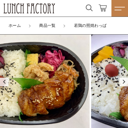
カートに商品を追加しました
こだわり検索
ログイン / 会員登録
ホーム
商品一覧
若鶏の照焼わっぱ
親カテゴリ
若鶏の照焼わっぱ
すべて
お気に入り
ミニ茶
数量
子カテゴリ
ランチBOXタイプ☆人気商品☆
（税込）
プレートタイプ
すべての商品
価格帯
ランチBOXタイプ☆人気商品☆
わっぱシリーズ
～
ショッピングを続ける
プレートタイプ
☆季節味わう☆四季弁当
その他
わっぱシリーズ
在庫あり
セール
カートを確認する
☆こだわり弁当☆
☆季節味わう☆四季弁当