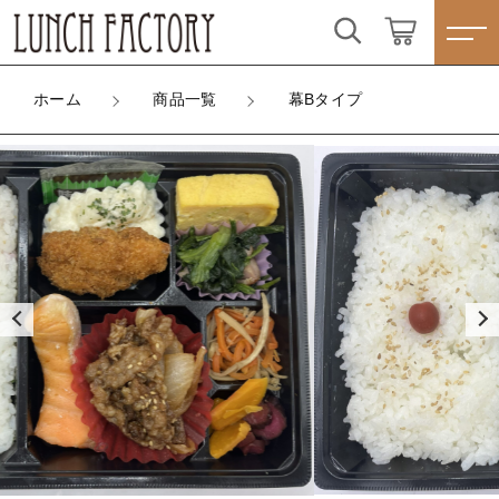
カートに商品を追加しました
こだわり検索
ログイン / 会員登録
ホーム
商品一覧
幕Bタイプ
親カテゴリ
幕Bタイプ
すべて
お気に入り
お肉orお魚
大盛り(+100円)
子カテゴリ
ランチBOXタイプ☆人気商品☆
数量
（税込）
プレートタイプ
すべての商品
価格帯
ランチBOXタイプ☆人気商品☆
わっぱシリーズ
～
プレートタイプ
ショッピングを続ける
☆季節味わう☆四季弁当
その他
わっぱシリーズ
在庫あり
セール
☆こだわり弁当☆
☆季節味わう☆四季弁当
カートを確認する