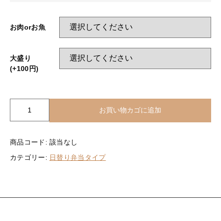
その他メニュー
ベジタリアンメニュー
オードブル
お肉orお魚
ぶぶ漬け
新着商品
大盛り
その他メニュー
(+100円)
セール
オードブル
お電話でのご注文
幕
お買い物カゴに追加
B
タ
イ
商品コード:
該当なし
プ
カテゴリー:
日替り弁当タイプ
個
当店について
お知らせ
ブログ