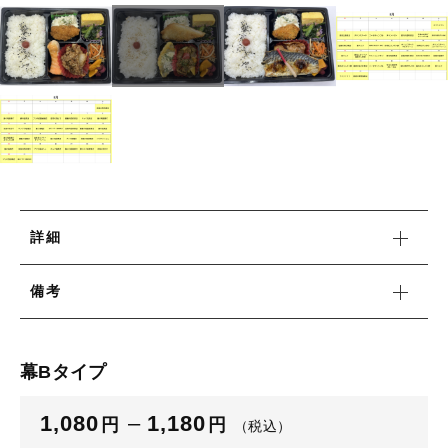
並び順
☆こだわり弁当☆
洋食エリーゼ×LUNCH FACTORY
洋食エリーゼ×LUNCH FACTORY
幕ノ内弁当タイプ☆豊富な種類☆
幕ノ内弁当タイプ☆豊富な種類☆
日替り弁当タイプ
日替り弁当タイプ
おにぎり各種
おにぎり各種
パン各種
詳細
パン各種
ポーク玉子おにぎり
備考
軽食
ポーク玉子おにぎり
キッズメニュー
軽食
幕Bタイプ
ベジタリアンメニュー
キッズメニュー
ぶぶ漬け
1,080
–
1,180
円
円
（税込）