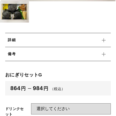
並び順
☆こだわり弁当☆
ショッピングを続ける
洋食エリーゼ×LUNCH FACTORY
洋食エリーゼ×LUNCH FACTORY
幕ノ内弁当タイプ☆豊富な種類☆
幕ノ内弁当タイプ☆豊富な種類☆
カートを確認する
日替り弁当タイプ
日替り弁当タイプ
詳細
おにぎり各種
おにぎり各種
備考
パン各種
パン各種
ポーク玉子おにぎり
おにぎりセットG
軽食
ポーク玉子おにぎり
キッズメニュー
864
–
984
円
円
（税込）
軽食
ベジタリアンメニュー
キッズメニュー
ぶぶ漬け
ドリンクセ
ット