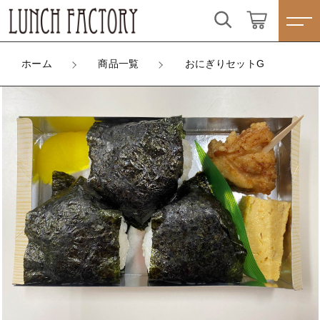
カートに商品を追加しました
こだわり検索
ログイン / 会員登録
ホーム
商品一覧
おにぎりセットG
親カテゴリ
おにぎりセットG
すべて
お気に入り
ドリンクセット
おに具①
子カテゴリ
ランチBOXタイプ☆人気商品☆
おに具②
おに具③
プレートタイプ
すべての商品
おかず①
価格帯
おかず②
ランチBOXタイプ☆人気商品☆
わっぱシリーズ
～
数量
プレートタイプ
（税込）
☆季節味わう☆四季弁当
その他
わっぱシリーズ
在庫あり
セール
☆こだわり弁当☆
☆季節味わう☆四季弁当