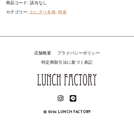
り
ご利用ガイド
商品コード:
該当なし
セ
カテゴリー:
おにぎり各種
,
軽食
お問い合わせ
ッ
ト
ログイン
G
個
店舗概要
プライバシーポリシー
特定商取引法に基づく表記
© 2024 LUNCH FACTORY