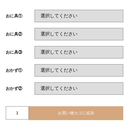
その他メニュー
ベジタリアンメニュー
オードブル
おに具①
ぶぶ漬け
新着商品
おに具②
その他メニュー
セール
オードブル
おに具③
お電話でのご注文
おかず①
おかず②
当店について
お知らせ
お
お買い物カゴに追加
に
ブログ
ぎ