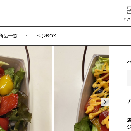
ログ
商品一覧
ベジBOX
加しました
子カテゴリ
BOX
%e3%81%82%e3%82%8a
%e9%81%b8%e3%81%b9%e3%82%8b%e3%83%99%e3%8
その他
(+100円)
在庫あり
セ