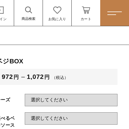
商品検索
イン
お気に入り
カート
ホーム
ベジBOX
すべての商品
ランチBOXタイプ☆人気商品☆
972
–
1,072
円
円
（税込）
（税
プレートタイプ
2%b8%e3%82%bd%e3%83%bc%e3%82%b9
込）
わっぱシリーズ
チーズ
ール
☆季節味わう☆四季弁当
選べるベ
☆こだわり弁当☆
ジソース