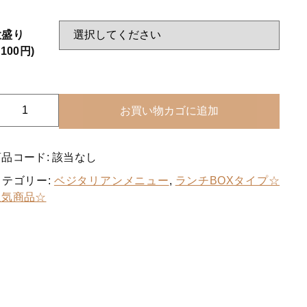
洋食エリーゼ×LUNCH FACTORY
幕ノ内弁当タイプ☆豊富な種類☆
する
大盛り
+100円)
日替り弁当タイプ
おにぎり各種
ベ
お買い物カゴに追加
パン各種
ジ
OX
ポーク玉子おにぎり
個
商品コード:
該当なし
軽食
カテゴリー:
ベジタリアンメニュー
,
ランチBOXタイプ☆
キッズメニュー
人気商品☆
ベジタリアンメニュー
ぶぶ漬け
その他メニュー
オードブル