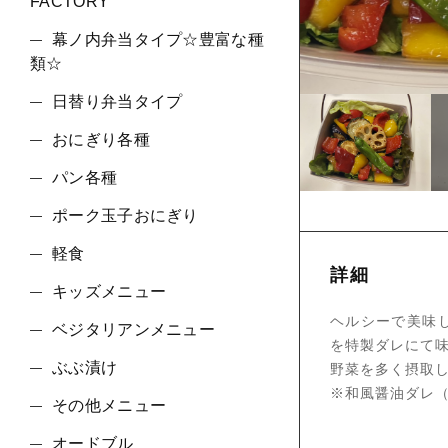
FACTORY
幕ノ内弁当タイプ☆豊富な種
ショ
類☆
日替り弁当タイプ
おにぎり各種
パン各種
ポーク玉子おにぎり
軽食
詳細
キッズメニュー
ヘルシーで美味
ベジタリアンメニュー
を特製ダレにて
ぶぶ漬け
野菜を多く摂取
※和風醤油ダレ
その他メニュー
オードブル