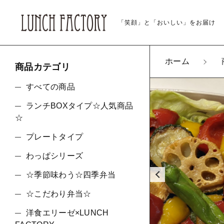
「笑顔」と「おいしい」をお届け
ホーム
商品カテゴリ
カートに商品を追
親カテゴリ
すべての商品
ランチBOXタイプ☆人気商品
ベジ
☆
pa_
プレートタイプ
pa_
価格帯
わっぱシリーズ
大盛り
☆季節味わう☆四季弁当
～
数量
☆こだわり弁当☆
洋食エリーゼ×LUNCH
並び順